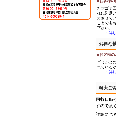
■お客様の
粗大ゴミ
様に満足
力させて
ことでも
下さい。
・・・
詳
お得な
■お客様の
ゴミがど
れている
・・・
詳
粗大ご
回収日時
すのであ
詳細につ