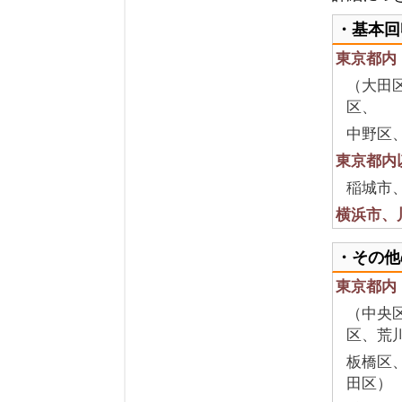
・基本回
東京都内
（大田
区、
中野区
東京都内
稲城市
横浜市、
・その他
東京都内
（中央
区、荒
板橋区
田区）