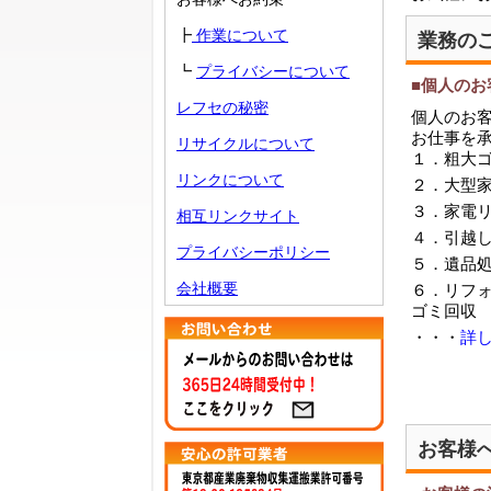
┣
作業について
業務の
┗
プライバシーについて
■個人のお
レフセの秘密
個人のお
お仕事を
リサイクルについて
１．粗大
リンクについて
２．大型
３．家電
相互リンクサイト
４．引越
プライバシーポリシー
５．遺品
会社概要
６．リフ
ゴミ回収
・・・
詳
お客様