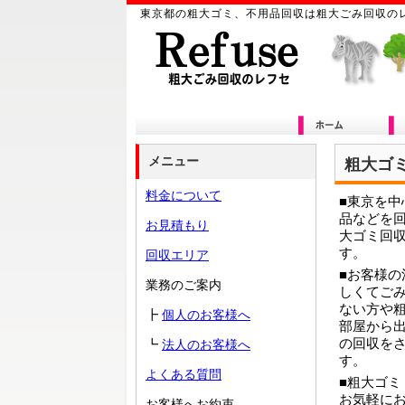
東京都
の
粗大ゴミ
、
不用品
回収は
粗大ごみ回収
の
メニュー
粗大ゴ
料金について
■東京を中
品などを
お見積もり
大ゴミ回
す。
回収エリア
■お客様の
業務のご案内
しくてご
ない方や
┣
個人のお客様へ
部屋から
の回収を
┗
法人のお客様へ
す。
よくある質問
■粗大ゴミ
お気軽に
お客様へお約束